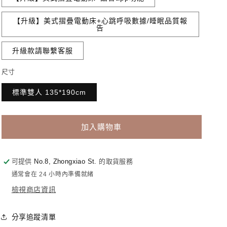
【升級】美式摺疊電動床+心跳呼吸數據/睡眠品質報
告
升級款請聯繫客服
尺寸
標準雙人 135*190cm
加入購物車
可提供
No.8, Zhongxiao St.
的取貨服務
通常會在 24 小時內準備就緒
檢視商店資訊
分享追蹤清單