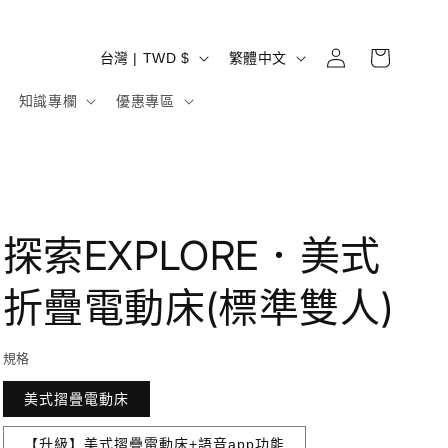
購
登
國
語
物
台灣 | TWD $
繁體中文
入
家
言
車
知識專欄
優惠專區
/
地
區
探索EXPLORE．美式
折疊電動床(標準雙人)
規格
美式摺疊電動床
【升級】美式摺疊電動床+語音app功能