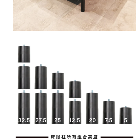
在
互
動
視
窗
中
開
啟
多
媒
體
檔
案
2