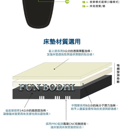
在
互
動
視
窗
中
開
啟
多
媒
體
檔
案
3