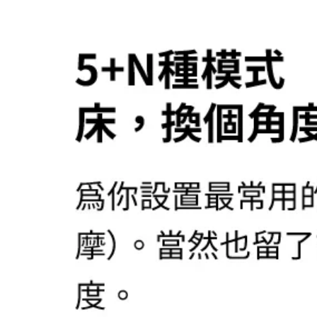
在
互
動
視
窗
中
開
啟
多
媒
體
檔
案
6