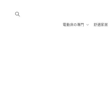
跳至內
容
電動床の專門
舒適家居
略過產
品資訊