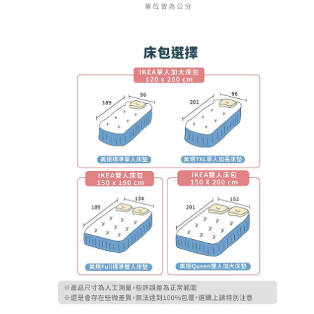
在
互
動
視
窗
中
開
啟
多
媒
體
檔
案
4