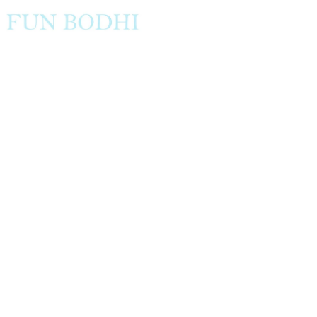
在
互
動
視
窗
中
開
啟
多
媒
體
檔
案
5