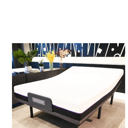
在
互
動
視
窗
中
開
啟
多
媒
體
檔
案
1