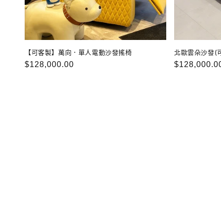
【可客製】萬向．單人電動沙發搖椅
北歐雲朵沙發(
定
$128,000.00
定
$128,000.0
價
價