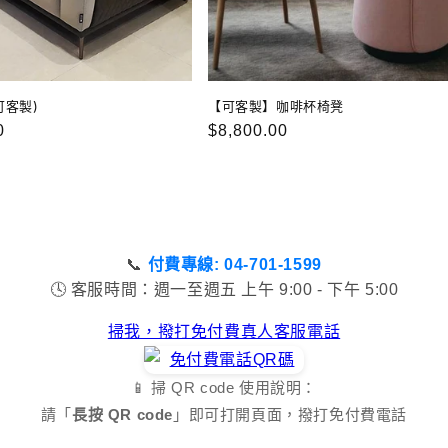
可客製)
【可客製】咖啡杯椅凳
0
定
$8,800.00
價
📞
付費專線: 04-701-1599
🕓 客服時間：週一至週五 上午 9:00 - 下午 5:00
掃我，撥打免付費真人客服電話
📱 掃 QR code 使用說明：
請「
長按 QR code
」即可打開頁面，撥打免付費電話