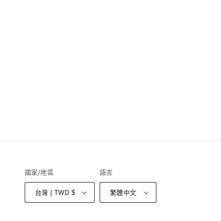
國家/地區
語言
台灣 | TWD $
繁體中文