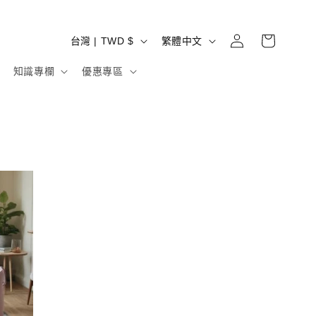
購
登
國
語
物
台灣 | TWD $
繁體中文
入
家
言
車
知識專欄
優惠專區
/
地
區