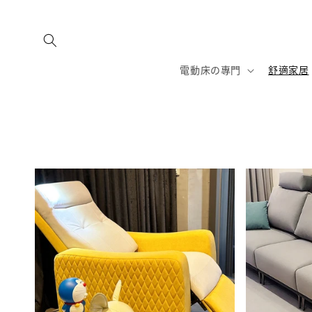
跳至內
容
電動床の專門
舒適家居