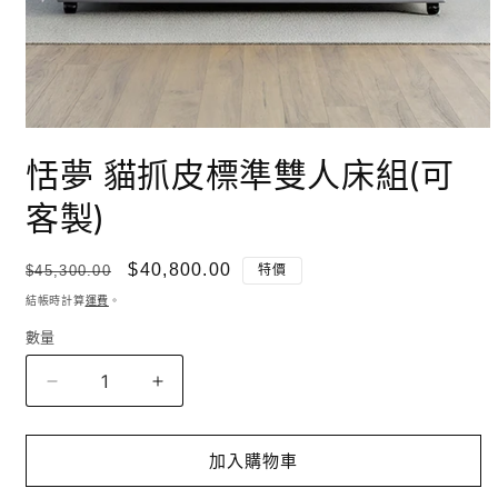
在
互
恬夢 貓抓皮標準雙人床組(可
動
視
客製)
窗
中
開
定
售
$40,800.00
$45,300.00
特價
啟
價
價
結帳時計算
運費
。
多
媒
數量
數
體
量
檔
案
恬
恬
1
夢
夢
貓
貓
加入購物車
抓
抓