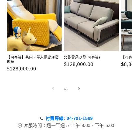
【可客製】萬向．單人電動沙發
北歐雲朵沙發(可客製)
【可
搖椅
定
$128,000.00
定
$8,8
定
$128,000.00
價
價
價
/
1
/
2
📞
付費專線: 04-701-1599
🕓 客服時間：週一至週五 上午 9:00 - 下午 5:00