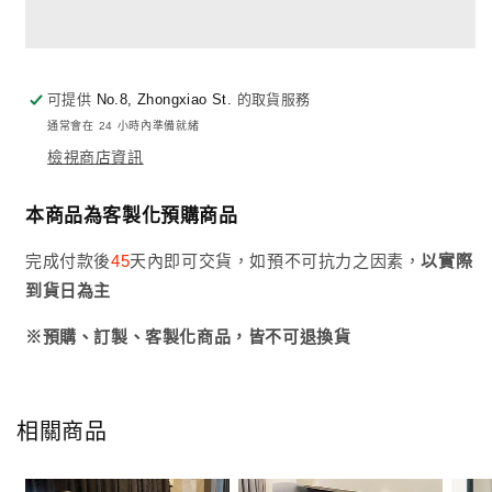
皮
皮
標
標
準
準
雙
雙
可提供
No.8, Zhongxiao St.
的取貨服務
人
人
通常會在 24 小時內準備就緒
床
床
檢視商店資訊
組
組
(可
(可
本商品為客製化預購商品
客
客
完成付款後
45
天內即可交貨，如預不可抗力之因素，
以實際
製)
製)
到貨日為主
數
數
量
量
※預購、訂製、客製化商品，皆不可退換貨
減
增
少
加
相關商品