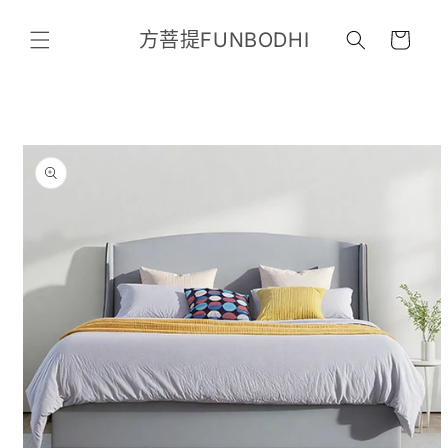
跳至內
購
容
方菩提FUNBODHI
物
車
略過產
品資訊