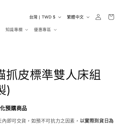
購
登
國
語
物
台灣 | TWD $
繁體中文
入
家
言
車
知識專欄
優惠專區
/
地
區
 貓抓皮標準雙人床組
製)
化預購商品
天內即可交貨，如預不可抗力之因素，
以實際到貨日為