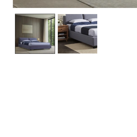
在
互
動
視
窗
中
開
啟
多
媒
體
檔
案
1