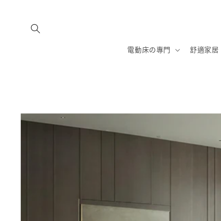
跳至內
容
電動床の專門
舒適家居
略過產
品資訊