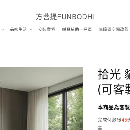
方菩提FUNBODHI
品味生活
安裝案例
輔具補助一把罩
無障礙空間改善
拾光
(可客
本商品為客製
完成付款後
45
主