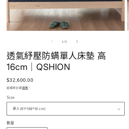
在
互
/
1
/
3
動
視
透氣紓壓防螨單人床墊 高
窗
中
16cm｜QSHION
開
啟
多
定
$32,600.00
媒
價
體
結帳時計算
運費
。
檔
Size
案
1
2
數量
數