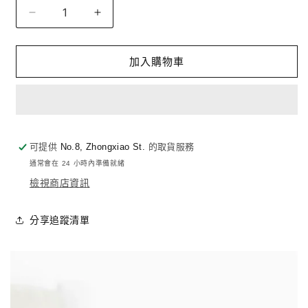
量
透
透
氣
氣
紓
紓
加入購物車
壓
壓
防
防
螨
螨
單
單
人
人
可提供
No.8, Zhongxiao St.
的取貨服務
床
床
通常會在 24 小時內準備就緒
墊
墊
檢視商店資訊
高
高
16cm
16cm
分享追蹤清單
｜
｜
QSHION
QSHION
數
數
量
量
減
增