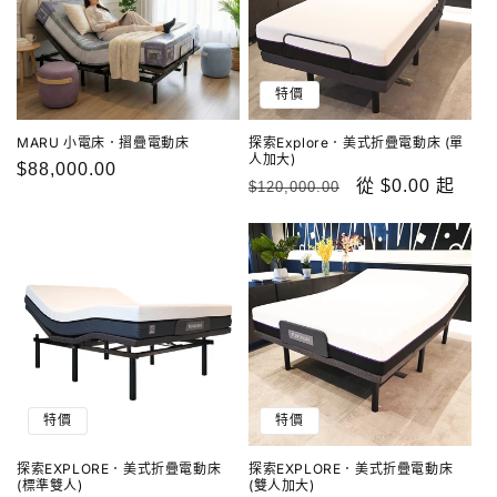
特價
探索Explore．美式折疊電動床 (單
MARU 小電床．摺疊電動床
人加大)
定
$88,000.00
定
售
從 $0.00 起
$120,000.00
價
價
價
特價
特價
探索EXPLORE．美式折疊電動床
探索EXPLORE．美式折疊電動床
(標準雙人)
(雙人加大)