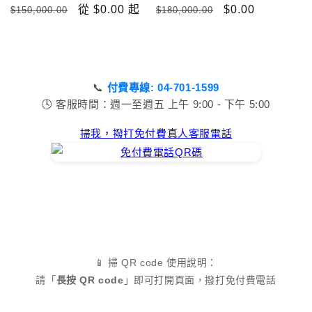
定
售
從 $0.00 起
定
售
$0.00
$150,000.00
$180,000.00
價
價
價
價
📞
付費專線: 04-701-1599
🕓 客服時間：週一至週五 上午 9:00 - 下午 5:00
掃我，撥打免付費真人客服電話
📱 掃 QR code 使用說明：
請「
長按 QR code
」即可打開頁面，撥打免付費電話