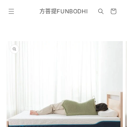
跳至內
購
容
方菩提FUNBODHI
物
車
略過產
品資訊