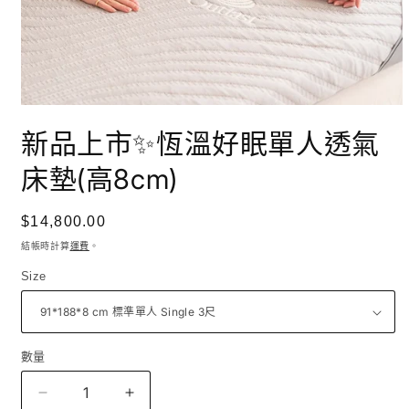
在
互
新品上市✨恆溫好眠單人透氣
動
視
床墊(高8cm)
窗
中
開
定
$14,800.00
啟
價
結帳時計算
運費
。
多
媒
Size
體
檔
案
1
數量
數
量
新
新