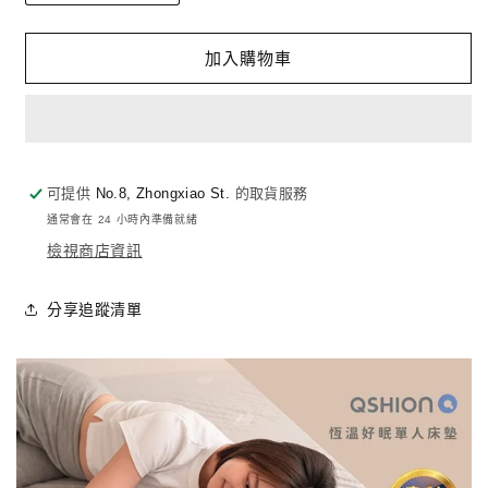
品
品
上
上
加入購物車
市
市
✨
✨
恆
恆
溫
溫
好
好
可提供
No.8, Zhongxiao St.
的取貨服務
眠
眠
通常會在 24 小時內準備就緒
單
單
檢視商店資訊
人
人
透
透
分享追蹤清單
氣
氣
床
床
墊
墊
(高
(高
8cm)
8cm)
數
數