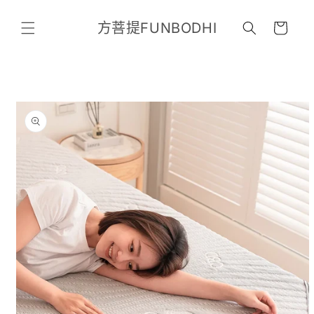
跳至內
購
容
方菩提FUNBODHI
物
車
略過產
品資訊