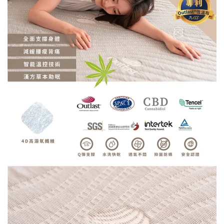
量
量
減
增
少
加