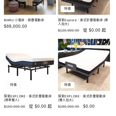
特價
探索Explore．美式折疊電動床 (單
MARU 小電床．摺疊電動床
人加大)
定
$88,000.00
定
售
從 $0.00 起
$120,000.00
價
價
價
特價
特價
探索EXPLORE．美式折疊電動床
探索EXPLORE．美式折疊電動床
(標準雙人)
(雙人加大)
定
售
從 $0.00 起
定
售
$0.00
$150,000.00
$180,000.00
價
價
價
價