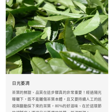
日光萎凋
茶葉的鮮甜、品質在這步驟真的非常重要！經過陽光
曝曬下，既不能曬傷茶葉本體，且又要持續人工的巡
視與翻動採下來的茶葉，80%的好滋味、在於這環節