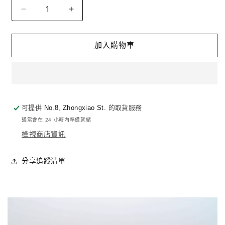
量
梨
梨
山
山
高
高
加入購物車
山
山
老
老
茶
茶
900g/
900g/
甕
甕
可提供
No.8, Zhongxiao St.
的取貨服務
數
數
通常會在 24 小時內準備就緒
量
量
檢視商店資訊
減
增
少
加
分享追蹤清單