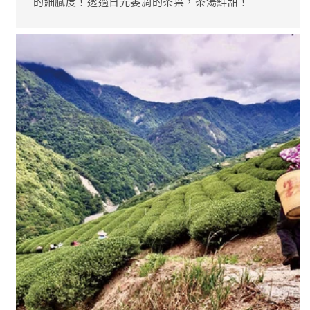
的細膩度！透過日光萎凋的茶葉，茶湯鮮甜！