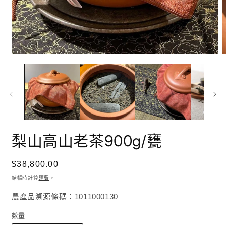
在
互
動
視
窗
中
開
啟
梨山高山老茶900g/甕
多
媒
體
定
$38,800.00
檔
案
價
結帳時計算
運費
。
1
2
農產品溯源條碼：1011000130
數量
數