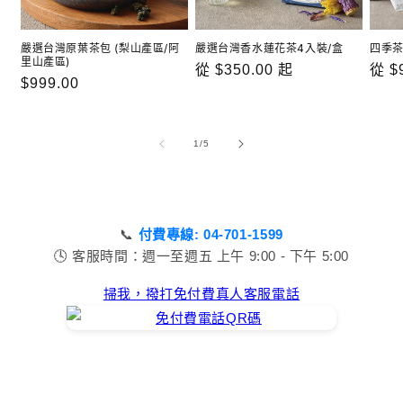
嚴選台灣原葉茶包 (梨山產區/阿
嚴選台灣香水蓮花茶4入裝/盒
四季茶
里山產區)
定
從 $350.00 起
定
從 $
定
$999.00
價
價
價
/
1
/
5
📞
付費專線: 04-701-1599
🕓 客服時間：週一至週五 上午 9:00 - 下午 5:00
掃我，撥打免付費真人客服電話