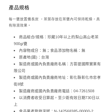
產品規格
每一甕放置備長炭 ，茶葉存放在茶甕內可保持乾燥，具
有除濕效果。
商品組合/規格：珍藏10年以上的梨山高山老茶
900g/甕
內容物成分：無；食品添加物名稱：無
原產地(國)：台灣
製造商或國內負責廠商名稱：方菩提國際實業有
限公司
製造商或國內負責廠商地址：彰化縣彰化市忠孝
街8號
製造廠商或國內負責廠商電話：04-7261508
以消費者收受日算起，至少距有效日期730日以
上
食品業者登錄字號：N-142568385-00000-2