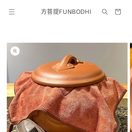
跳至內
購
容
方菩提FUNBODHI
物
車
略過產
品資訊