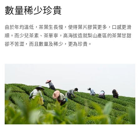
數量稀少珍貴
由於年均溫低，茶葉生長慢，使得葉片膠質更多，口感更滑
順。而少兒茶素、茶單寧，高海拔造就梨山產區的茶葉甘甜
卻不苦澀，而且數量及稀少，更為珍貴。