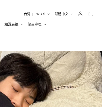
購
登
國
語
物
台灣 | TWD $
繁體中文
入
家
言
車
知識專欄
優惠專區
/
地
區