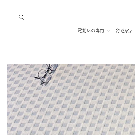
跳至內
容
電動床の專門
舒適家居