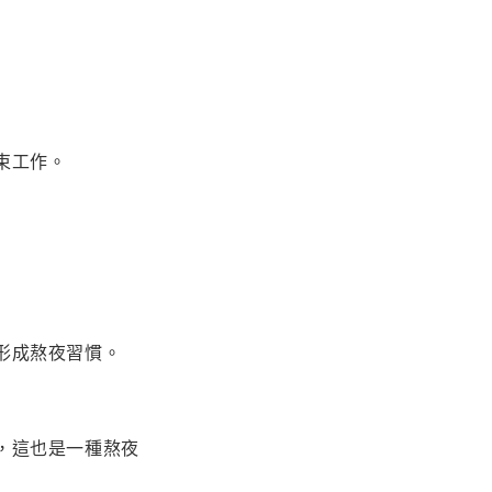
束工作。
形成熬夜習慣。
，這也是一種熬夜