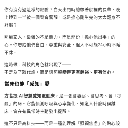
你有沒有過這樣的經驗？白天出門時總想著家裡的長輩，晚
上睡到一半被一個聲音驚醒，或是擔心剛生完的太太翻身不
舒服？
照顧家人，最難的不是體力，而是那份「擔心他出事」的
心。你想給他們自由、尊重與安全，但人不可能24小時不睡
不休。
這時候，科技的角色就出現了——
不是為了取代誰，而是讓照顧
變得更有餘裕、更有信心
。
當床也能「感知」愛
方菩提 AI智慧感知電動床
，是一張會觀察、會思考、會「提
醒」的床。它能偵測呼吸與心率變化、知道人什麼時候離
床，會在有異常時主動發出提醒。
這不只是高科技——而是一種能理解「照顧焦慮」的貼心設