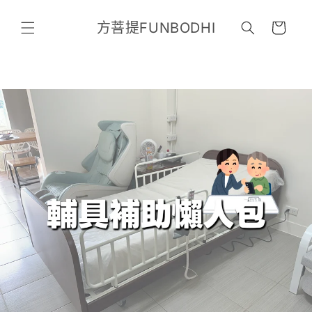
跳至內
購
容
方菩提FUNBODHI
物
車