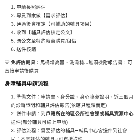
申請長照評估
專員到家做【需求評估】
通過後會核定【可補助的輔具項目】
收到【輔具評估核定公文】
憑公文至特約廠商購買/租借
送件核銷
💡
免評估輔具
：馬桶增高器、洗澡椅...無須檢附報告書，可
直接申請後購買
身障輔具申請流程
準備文件：申請書、身分證、身心障礙證明、近三個月
的診斷證明和輔具評估報告(依輔具種類而定)
送件申請：到
戶籍所在的區公所社會課或
輔具資源中心
送件(部分輔具可線上申請)
評估流程：需要評估的輔具⭢輔具中心會送件到社會
局；不需評估的輔具⭢可直接送件