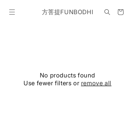
Skip to
content
方菩提FUNBODHI
Cart
No products found
Use fewer filters or
remove all