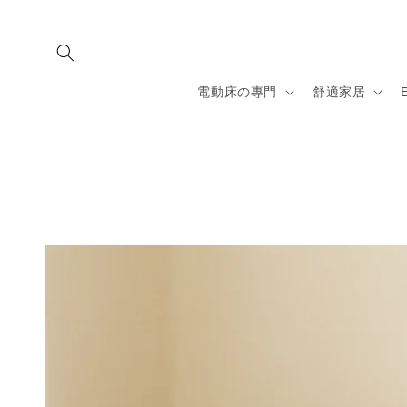
Skip to
content
電動床の專門
舒適家居
E