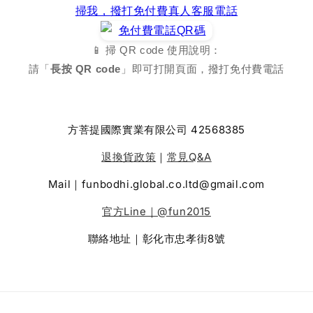
掃我，撥打免付費真人客服電話
📱 掃 QR code 使用說明：
請「
長按 QR code
」即可打開頁面，撥打免付費電話
方菩提國際實業有限公司 42568385
退換貨政策
｜
常見Q&A
Mail｜funbodhi.global.co.ltd@gmail.com
官方Line｜@fun2015
聯絡地址｜彰化市忠孝街8號