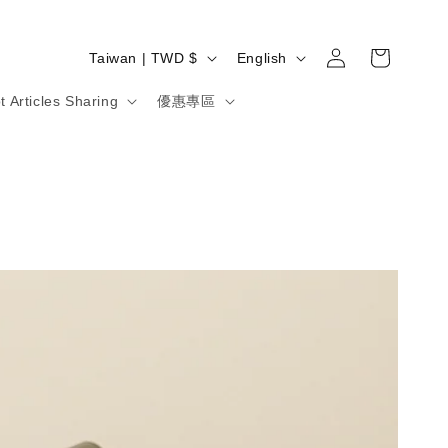
Log
C
L
Cart
Taiwan | TWD $
English
in
o
a
t Articles Sharing
優惠專區
u
n
n
g
t
u
r
a
y
g
/
e
r
e
g
i
o