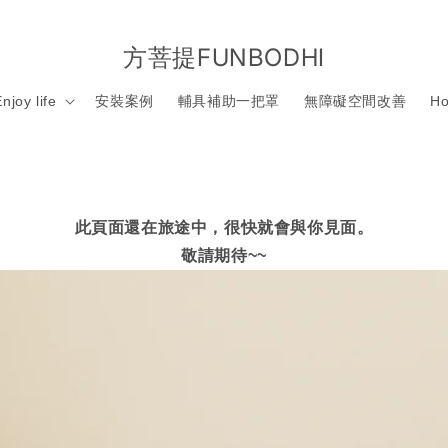
方菩提FUNBODHI
njoy life
安裝案例
輔具補助一把罩
無障礙空間改善
Ho
此頁面還在旅途中，很快就會與你見面。
敬請期待~~