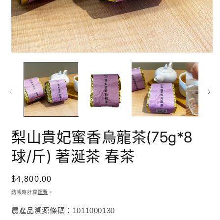
在
互
動
視
窗
中
開
啟
梨山貴妃蜜香烏龍茶(75g*8
多
媒
體
球/斤) 著涎茶 春茶
檔
案
1
2
定
$4,800.00
價
結帳時計算
運費
。
農產品溯源條碼：1011000130