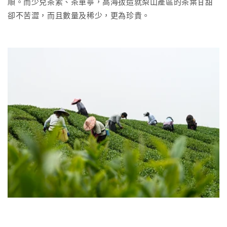
順。而少兒茶素、茶單寧，高海拔造就梨山產區的茶葉甘甜
卻不苦澀，而且數量及稀少，更為珍貴。