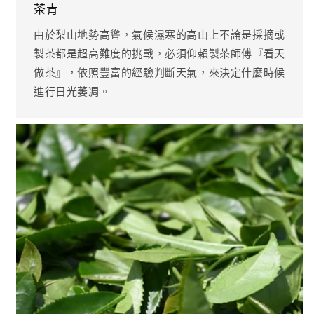
茶青
由於梨山地勢高聳，氣候濕寒的高山上不論是採摘或
製茶都是超高難度的挑戰，必須仰賴製茶師傅『看天
做茶』，依照豐富的經驗判斷天氣，來決定什麼時候
進行日光萎凋。