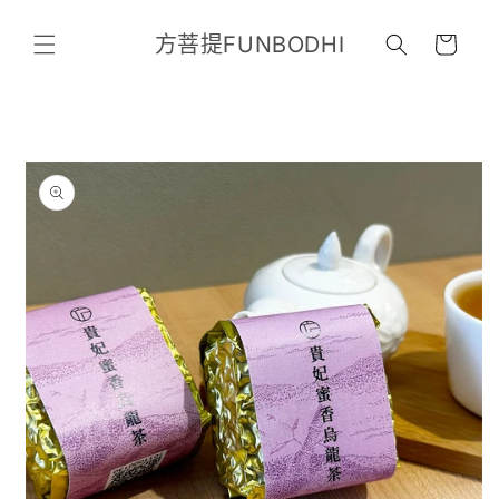
跳至內
購
容
方菩提FUNBODHI
物
車
略過產
品資訊