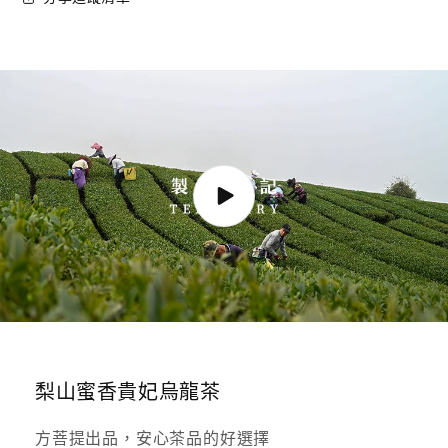
著
著
涎
涎
茶
茶
春
春
茶
茶
數
數
量
量
減
增
少
加
梨山蜜香貴妃烏龍茶
方菩提出品，安心茶品的好選擇