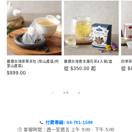
嚴選台灣原葉茶包 (梨山產區/阿
嚴選台灣香水蓮花茶4入裝/盒
四季茶
里山產區)
定
從 $350.00 起
定
從 $
定
$999.00
價
價
價
/
1
/
5
📞
付費專線: 04-701-1599
🕓 客服時間：週一至週五 上午 9:00 - 下午 5:00