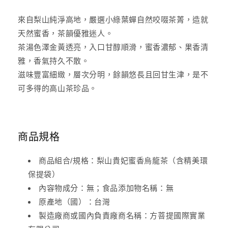
來自梨山純淨高地，嚴選小綠葉蟬自然咬啜茶菁，造就
天然蜜香，茶韻優雅迷人。
茶湯色澤金黃透亮，入口甘醇順滑，蜜香濃郁、果香清
雅，香氣持久不散。
滋味豐富細緻，層次分明，餘韻悠長且回甘生津，是不
可多得的高山茶珍品。
商品規格
商品組合/規格：梨山貴妃蜜香烏龍茶（含精美環
保提袋）
內容物成分：無；食品添加物名稱：無
原產地（國）：台灣
製造廠商或國內負責廠商名稱：方菩提國際實業