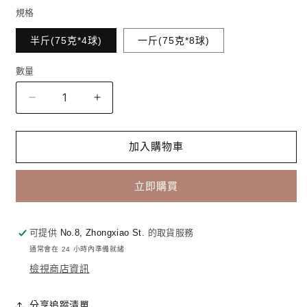
規格
半斤(75克*4球)
一斤(75克*8球)
數量
數
量
梨
梨
山
山
貴
貴
加入購物車
妃
妃
蜜
蜜
立即購買
香
香
烏
烏
龍
龍
可提供
No.8, Zhongxiao St.
的取貨服務
茶
茶
通常會在 24 小時內準備就緒
(75g*8
(75g*8
檢視商店資訊
球/
球/
斤)
斤)
分享追蹤清單