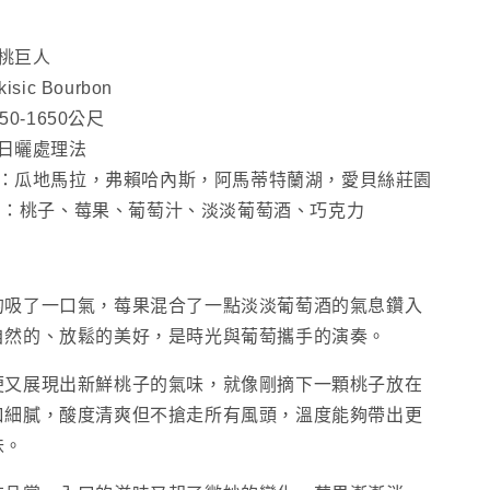
日
曬
桃巨人
(一
isic Bourbon
磅
50-1650公尺
460g)
數
日曬處理法
量
：
瓜地馬拉，弗賴哈內斯，阿馬蒂特蘭湖，愛貝絲莊園
增
:
：桃子、莓果、葡萄汁、淡淡葡萄酒、巧克力
加
的吸了一口氣，莓果混合了一點淡淡葡萄酒的氣息鑽入
自然的、放鬆的美好，是時光與葡萄攜手的演奏。
便又展現出新鮮桃子的氣味，就像剛摘下一顆桃子放在
口細膩，酸度清爽但不搶走所有風頭，溫度能夠帶出更
味。