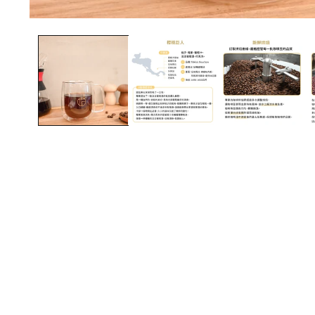
在
互
動
視
窗
中
開
啟
多
媒
體
檔
案
1