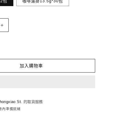
*2包
咖啡濾掛13.5g*30包
FUN007
櫻
桃
巨
人
瓜
加入購物車
地
馬
拉
愛
hongxiao St.
的取貨服務
貝
小時內準備就緒
絲
莊
園