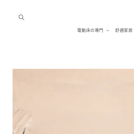
跳至內
容
電動床の專門
舒適家居
略過產
品資訊