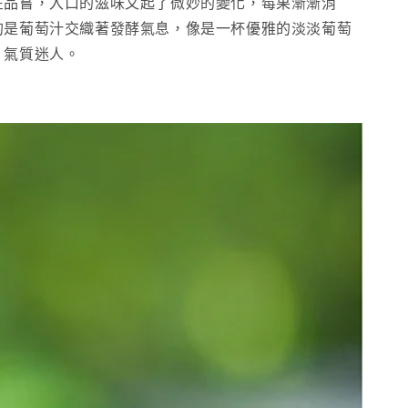
在品嘗，入口的滋味又起了微妙的變化，莓果漸漸消
的是葡萄汁交織著發酵氣息，像是一杯優雅的淡淡葡萄
，氣質迷人。