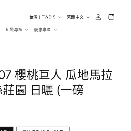
購
登
國
語
物
台灣 | TWD $
繁體中文
入
家
言
車
知識專欄
優惠專區
/
地
區
007 櫻桃巨人 瓜地馬拉
莊園 日曬 (一磅