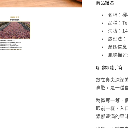
商品描述
日
曬
名稱：櫻
(一
品種
：Tek
磅
海拔
：14
460g)
數
處理法
：
量
產區信息
減
風味描述
少
咖啡師隨手寫
放在鼻尖深深
鼻腔，是一種
稍微等一等，
眼前一樣，入
濃郁豐滿的果