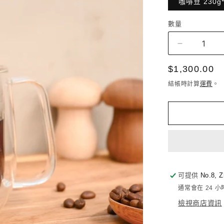
咖啡豆 230g
數量
數
量
FUN007
櫻
定
$1,300.00
桃
價
結帳時計算
運費
。
巨
人
瓜
地
馬
拉
愛
可提供
No.8, Z
貝
通常會在 24 
絲
莊
檢視商店資訊
園