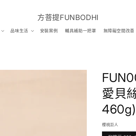
方菩提FUNBODHI
品味生活
安裝案例
輔具補助一把罩
無障礙空間改善
FUN
愛貝絲
460g)
櫻桃巨人