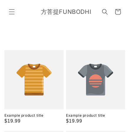
Skip to
content
方菩提FUNBODHI
Cart
Example product title
Example product title
Regular
$19.99
Regular
$19.99
price
price