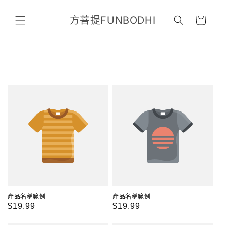
跳至內
購
容
方菩提FUNBODHI
物
車
產品名稱範例
產品名稱範例
定
$19.99
定
$19.99
價
價